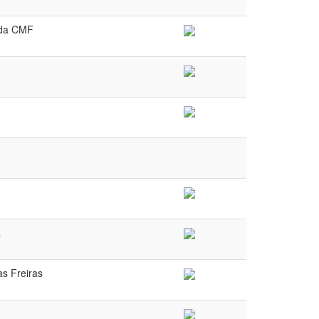
 da CMF
a
as Freiras