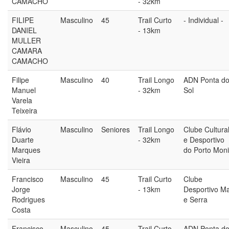
CAMACHO
- 32km
FILIPE
Masculino
45
Trail Curto
- Individual -
DANIEL
- 13km
MULLER
CAMARA
CAMACHO
Filipe
Masculino
40
Trail Longo
ADN Ponta d
Manuel
- 32km
Sol
Varela
Teixeira
Flávio
Masculino
Seniores
Trail Longo
Clube Cultura
Duarte
- 32km
e Desportivo
Marques
do Porto Mon
Vieira
Francisco
Masculino
45
Trail Curto
Clube
Jorge
- 13km
Desportivo M
Rodrigues
e Serra
Costa
Francisco
Masculino
45
Trail Curto
ADN Ponta d