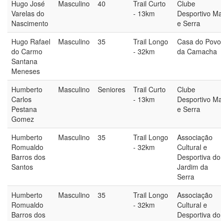
Hugo José
Masculino
40
Trail Curto
Clube
Varelas do
- 13km
Desportivo M
Nascimento
e Serra
Hugo Rafael
Masculino
35
Trail Longo
Casa do Povo
do Carmo
- 32km
da Camacha
Santana
Meneses
Humberto
Masculino
Seniores
Trail Curto
Clube
Carlos
- 13km
Desportivo M
Pestana
e Serra
Gomez
Humberto
Masculino
35
Trail Longo
Associação
Romualdo
- 32km
Cultural e
Barros dos
Desportiva do
Santos
Jardim da
Serra
Humberto
Masculino
35
Trail Longo
Associação
Romualdo
- 32km
Cultural e
Barros dos
Desportiva do