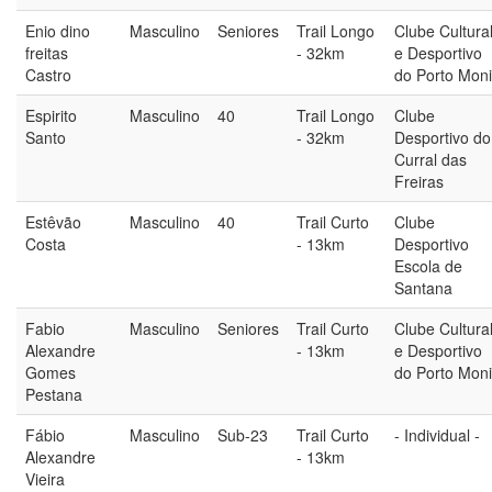
Enio dino
Masculino
Seniores
Trail Longo
Clube Cultura
freitas
- 32km
e Desportivo
Castro
do Porto Mon
Espirito
Masculino
40
Trail Longo
Clube
Santo
- 32km
Desportivo do
Curral das
Freiras
Estêvão
Masculino
40
Trail Curto
Clube
Costa
- 13km
Desportivo
Escola de
Santana
Fabio
Masculino
Seniores
Trail Curto
Clube Cultura
Alexandre
- 13km
e Desportivo
Gomes
do Porto Mon
Pestana
Fábio
Masculino
Sub-23
Trail Curto
- Individual -
Alexandre
- 13km
Vieira