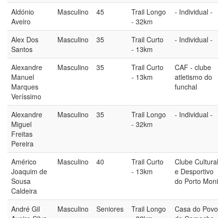
Aldónio
Masculino
45
Trail Longo
- Individual -
Aveiro
- 32km
Alex Dos
Masculino
35
Trail Curto
- Individual -
Santos
- 13km
Alexandre
Masculino
35
Trail Curto
CAF - clube
Manuel
- 13km
atletismo do
Marques
funchal
Veríssimo
Alexandre
Masculino
35
Trail Longo
- Individual -
Miguel
- 32km
Freitas
Pereira
Américo
Masculino
40
Trail Curto
Clube Cultura
Joaquim de
- 13km
e Desportivo
Sousa
do Porto Mon
Caldeira
André Gil
Masculino
Seniores
Trail Longo
Casa do Povo