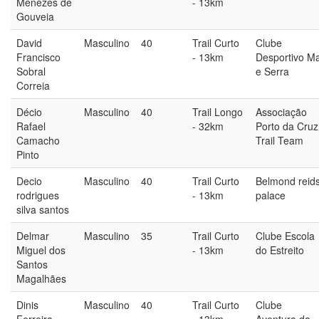
Menezes de
- 13km
Gouveia
David
Masculino
40
Trail Curto
Clube
Francisco
- 13km
Desportivo M
Sobral
e Serra
Correia
Décio
Masculino
40
Trail Longo
Associação
Rafael
- 32km
Porto da Cruz
Camacho
Trail Team
Pinto
Decio
Masculino
40
Trail Curto
Belmond reid
rodrigues
- 13km
palace
silva santos
Delmar
Masculino
35
Trail Curto
Clube Escola
Miguel dos
- 13km
do Estreito
Santos
Magalhães
Dinis
Masculino
40
Trail Curto
Clube