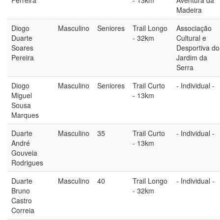
Ferreira
- 13km
Aventura da
Madeira
Diogo
Masculino
Seniores
Trail Longo
Associação
Duarte
- 32km
Cultural e
Soares
Desportiva do
Pereira
Jardim da
Serra
Diogo
Masculino
Seniores
Trail Curto
- Individual -
Miguel
- 13km
Sousa
Marques
Duarte
Masculino
35
Trail Curto
- Individual -
André
- 13km
Gouveia
Rodrigues
Duarte
Masculino
40
Trail Longo
- Individual -
Bruno
- 32km
Castro
Correia