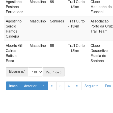
Agostinho
Masculino
55
Trail Curto
Clube
Pestana
- 13km
Montanha do
Fernandes
Funchal
Agostinho
Masculino
Seniores
Trail Curto
Associação
Sérgio
- 13km
Porto da Cruz
Ramos
Trail Team
Caldeira
Alberto Gil
Masculino
55
Trail Curto
Clube
Caires
- 13km
Desportivo
Batista
Escola de
Rosa
Santana
Mostrar n.º
Pág. 1 de 5
Início
Anterior
1
2
3
4
5
Seguinte
Fim