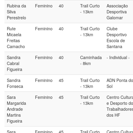
Rubina da
Feminino
40
Trail Curto
Associação
Silva
- 13km
Desportiva
Perestrelo
Galomar
Rute
Feminino
40
Trail Curto
Clube
Micaela
- 13km
Desportivo
Freitas
Escola de
Camacho
Santana
Sandra
Feminino
40
Caminhada
- Individual -
Cabral
- 8km
Figueira
Sandra
Feminino
45
Trail Curto
ADN Ponta d
Fonseca
- 13km
Sol
Sara
Feminino
45
Trail Curto
Centro Cultur
Margarida
- 13km
e Desporto d
Andrade
Trabalhadore
Martins
dos HF
Figueira
Sara
Feminino
45
Trail Curto
Centro Cultur