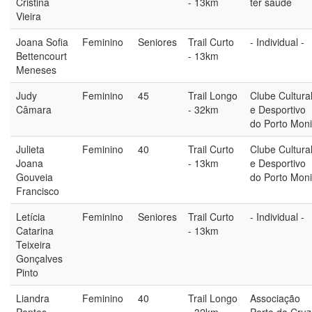
Cristina
- 13km
ter saúde
Vieira
Joana Sofia
Feminino
Seniores
Trail Curto
- Individual -
Bettencourt
- 13km
Meneses
Judy
Feminino
45
Trail Longo
Clube Cultura
Câmara
- 32km
e Desportivo
do Porto Mon
Julieta
Feminino
40
Trail Curto
Clube Cultura
Joana
- 13km
e Desportivo
Gouveia
do Porto Mon
Francisco
Letícia
Feminino
Seniores
Trail Curto
- Individual -
Catarina
- 13km
Teixeira
Gonçalves
Pinto
Liandra
Feminino
40
Trail Longo
Associação