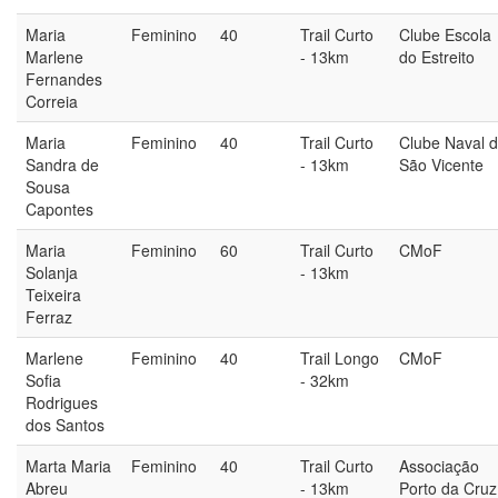
Maria
Feminino
40
Trail Curto
Clube Escola
Marlene
- 13km
do Estreito
Fernandes
Correia
Maria
Feminino
40
Trail Curto
Clube Naval 
Sandra de
- 13km
São Vicente
Sousa
Capontes
Maria
Feminino
60
Trail Curto
CMoF
Solanja
- 13km
Teixeira
Ferraz
Marlene
Feminino
40
Trail Longo
CMoF
Sofia
- 32km
Rodrigues
dos Santos
Marta Maria
Feminino
40
Trail Curto
Associação
Abreu
- 13km
Porto da Cruz