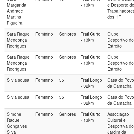
Margarida
- 13km
e Desporto d
Andrade
Trabalhadore
Martins
dos HF
Figueira
Sara Raquel
Feminino
Seniores
Trail Curto
Clube
Mendonça
- 13km
Desportivo do
Rodrigues
Estreito
Sara Raquel
Feminino
Seniores
Trail Curto
Clube
Mendonça
- 13km
Desportivo do
Rodrigues
Estreito
Silvia sousa
Feminino
35
Trail Longo
Casa do Povo
- 32km
da Camacha
Silvia sousa
Feminino
35
Trail Longo
Casa do Povo
- 32km
da Camacha
Simone
Feminino
Seniores
Trail Curto
Associação
Raquel
- 13km
Cultural e
Gonçalves
Desportiva do
Silva
Jardim da