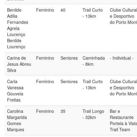
Benilde
Feminino
40
Trail Curto
Clube Cultura
Adilia
- 13km
e Desportivo
Fernandes
do Porto Mon
Agrela
Lourenço
Benilde
Lourenço
Carina de
Feminino
Seniores
Caminhada
- Individual -
Jesus Abreu
- 8km
Silva
Carla
Feminino
Seniores
Trail Curto
Clube Cultura
Vanessa
- 13km
e Desportivo
Gouveia
do Porto Mon
Freitas
Carolina
Feminino
35
Trail Longo
Bar e
Margarida
- 32km
Restaurante
Gomes
Portela à Vist
Marques
Trail Team