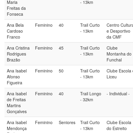
Maria
- 13km
Freitas da
Fonseca
Ana Bela
Feminino
40
Trail Curto
Centro Cultur
Cardoso
- 13km
e Desportivo
Franco
da CMF
Ana Cristina
Feminino
45
Trail Curto
Clube
Rodrigues
- 13km
Montanha do
Brazão
Funchal
Ana Isabel
Feminino
50
Trail Curto
Clube Escola 
Afonso
- 13km
Liceu
Figueira
Ana Isabel
Feminino
40
Trail Longo
- Individual -
de Freitas
- 32km
Martins
Gonçalves
Ana Isabel
Feminino
Seniores
Trail Curto
Clube Escola
Mendonça
- 13km
do Estreito