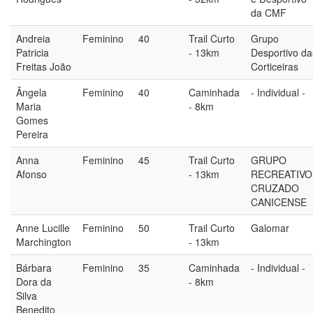
da CMF
Andreia
Feminino
40
Trail Curto
Grupo
Patricia
- 13km
Desportivo da
Freitas João
Corticeiras
Ângela
Feminino
40
Caminhada
- Individual -
Maria
- 8km
Gomes
Pereira
Anna
Feminino
45
Trail Curto
GRUPO
Afonso
- 13km
RECREATIVO
CRUZADO
CANICENSE
Anne Lucille
Feminino
50
Trail Curto
Galomar
Marchington
- 13km
Bárbara
Feminino
35
Caminhada
- Individual -
Dora da
- 8km
Silva
Benedito