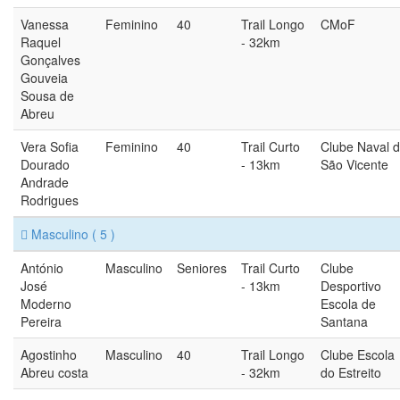
Vanessa
Feminino
40
Trail Longo
CMoF
Raquel
- 32km
Gonçalves
Gouveia
Sousa de
Abreu
Vera Sofia
Feminino
40
Trail Curto
Clube Naval 
Dourado
- 13km
São Vicente
Andrade
Rodrigues
Masculino
( 5 )
António
Masculino
Seniores
Trail Curto
Clube
José
- 13km
Desportivo
Moderno
Escola de
Pereira
Santana
Agostinho
Masculino
40
Trail Longo
Clube Escola
Abreu costa
- 32km
do Estreito