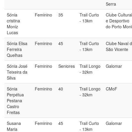
Serra
Sónia
Feminino
35
Trail Curto
Clube Cultura
cristina
- 13km
e Desportivo
Moniz
do Porto Mon
Lucas
Sónia Elisa
Feminino
45
Trail Curto
Clube Naval 
Ferreira
- 13km
São Vicente
Quelhas
Sónia José
Feminino
Seniores
Trail Longo
Galomar
Teixeira da
- 32km
Silva
Sónia
Feminino
40
Trail Longo
CMoF
Perpétua
- 32km
Pestana
Castro
Freitas
Susana
Feminino
45
Trail Curto
Galomar
Maria
- 13km