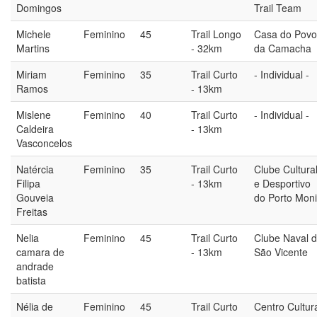
Domingos
Trail Team
Michele
Feminino
45
Trail Longo
Casa do Povo
Martins
- 32km
da Camacha
Miriam
Feminino
35
Trail Curto
- Individual -
Ramos
- 13km
Mislene
Feminino
40
Trail Curto
- Individual -
Caldeira
- 13km
Vasconcelos
Natércia
Feminino
35
Trail Curto
Clube Cultura
Filipa
- 13km
e Desportivo
Gouveia
do Porto Mon
Freitas
Nelia
Feminino
45
Trail Curto
Clube Naval 
camara de
- 13km
São Vicente
andrade
batista
Nélia de
Feminino
45
Trail Curto
Centro Cultur