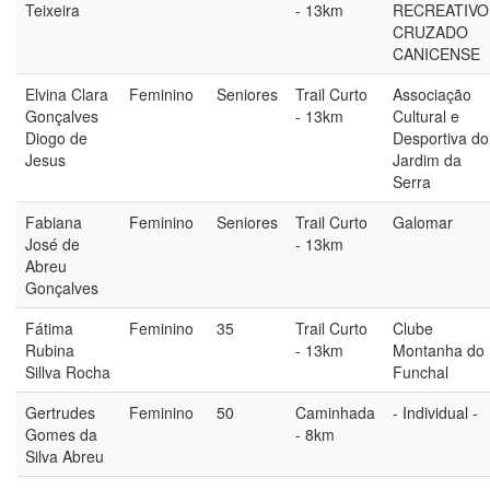
Teixeira
- 13km
RECREATIVO
CRUZADO
CANICENSE
Elvina Clara
Feminino
Seniores
Trail Curto
Associação
Gonçalves
- 13km
Cultural e
Diogo de
Desportiva do
Jesus
Jardim da
Serra
Fabiana
Feminino
Seniores
Trail Curto
Galomar
José de
- 13km
Abreu
Gonçalves
Fátima
Feminino
35
Trail Curto
Clube
Rubina
- 13km
Montanha do
Sillva Rocha
Funchal
Gertrudes
Feminino
50
Caminhada
- Individual -
Gomes da
- 8km
Silva Abreu