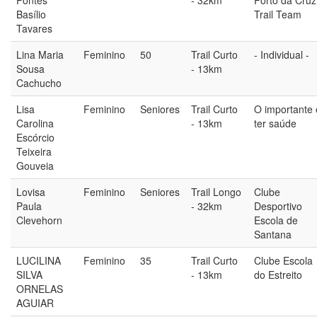
Pontes
- 32km
Porto da Cruz
Basílio
Trail Team
Tavares
Lina Maria
Feminino
50
Trail Curto
- Individual -
Sousa
- 13km
Cachucho
Lisa
Feminino
Seniores
Trail Curto
O importante 
Carolina
- 13km
ter saúde
Escórcio
Teixeira
Gouveia
Lovisa
Feminino
Seniores
Trail Longo
Clube
Paula
- 32km
Desportivo
Clevehorn
Escola de
Santana
LUCILINA
Feminino
35
Trail Curto
Clube Escola
SILVA
- 13km
do Estreito
ORNELAS
AGUIAR