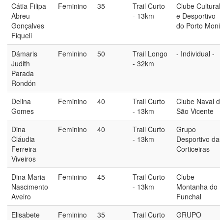
Cátia Filipa
Feminino
35
Trail Curto
Clube Cultura
Abreu
- 13km
e Desportivo
Gonçalves
do Porto Mon
Fiqueli
Dámaris
Feminino
50
Trail Longo
- Individual -
Judith
- 32km
Parada
Rondón
Delina
Feminino
40
Trail Curto
Clube Naval 
Gomes
- 13km
São Vicente
Dina
Feminino
40
Trail Curto
Grupo
Cláudia
- 13km
Desportivo da
Ferreira
Corticeiras
Viveiros
Dina Maria
Feminino
45
Trail Curto
Clube
Nascimento
- 13km
Montanha do
Aveiro
Funchal
Elisabete
Feminino
35
Trail Curto
GRUPO