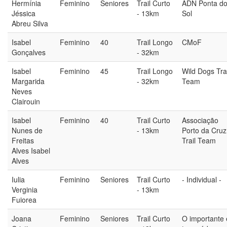
Hermínia
Feminino
Seniores
Trail Curto
ADN Ponta d
Jéssica
- 13km
Sol
Abreu Silva
Isabel
Feminino
40
Trail Longo
CMoF
Gonçalves
- 32km
Isabel
Feminino
45
Trail Longo
Wild Dogs Trai
Margarida
- 32km
Team
Neves
Clairouin
Isabel
Feminino
40
Trail Curto
Associação
Nunes de
- 13km
Porto da Cruz
Freitas
Trail Team
Alves Isabel
Alves
Iulia
Feminino
Seniores
Trail Curto
- Individual -
Verginia
- 13km
Fuiorea
Joana
Feminino
Seniores
Trail Curto
O importante 