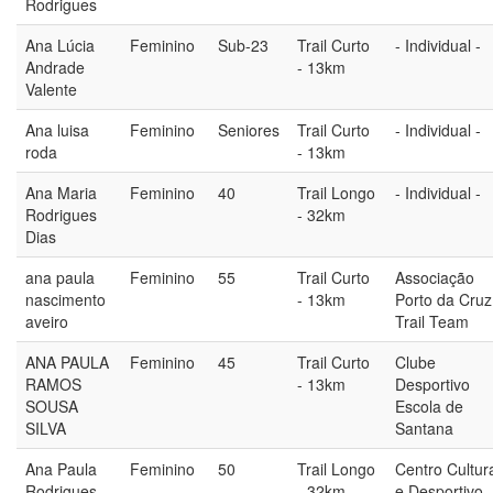
Rodrigues
Ana Lúcia
Feminino
Sub-23
Trail Curto
- Individual -
Andrade
- 13km
Valente
Ana luisa
Feminino
Seniores
Trail Curto
- Individual -
roda
- 13km
Ana Maria
Feminino
40
Trail Longo
- Individual -
Rodrigues
- 32km
Dias
ana paula
Feminino
55
Trail Curto
Associação
nascimento
- 13km
Porto da Cruz
aveiro
Trail Team
ANA PAULA
Feminino
45
Trail Curto
Clube
RAMOS
- 13km
Desportivo
SOUSA
Escola de
SILVA
Santana
Ana Paula
Feminino
50
Trail Longo
Centro Cultur
Rodrigues
- 32km
e Desportivo