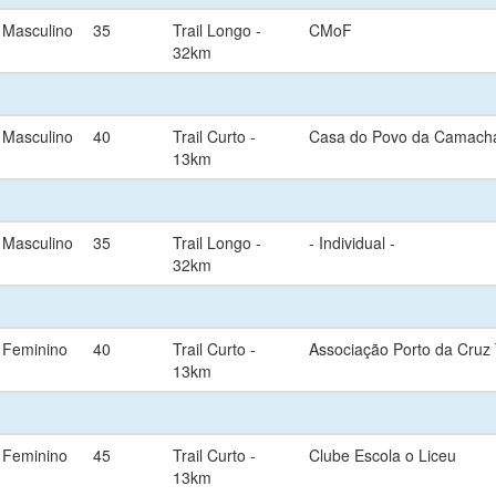
Masculino
35
Trail Longo -
CMoF
32km
Masculino
40
Trail Curto -
Casa do Povo da Camach
13km
Masculino
35
Trail Longo -
- Individual -
32km
Feminino
40
Trail Curto -
Associação Porto da Cruz 
13km
Feminino
45
Trail Curto -
Clube Escola o Liceu
13km