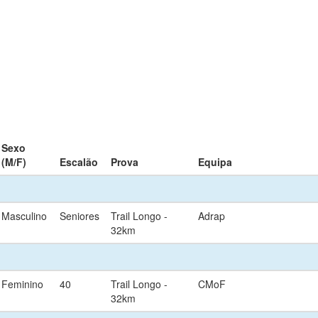
Sexo
(M/F)
Escalão
Prova
Equipa
Masculino
Seniores
Trail Longo -
Adrap
32km
Feminino
40
Trail Longo -
CMoF
32km