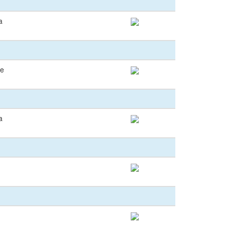
a
te
a