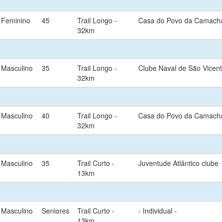
Feminino
45
Trail Longo -
Casa do Povo da Camach
32km
Masculino
35
Trail Longo -
Clube Naval de São Vicen
32km
Masculino
40
Trail Longo -
Casa do Povo da Camach
32km
Masculino
35
Trail Curto -
Juventude Atlântico clube
13km
Masculino
Seniores
Trail Curto -
- Individual -
13km