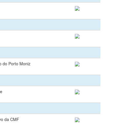
vo do Porto Moniz
te
ivo da CMF