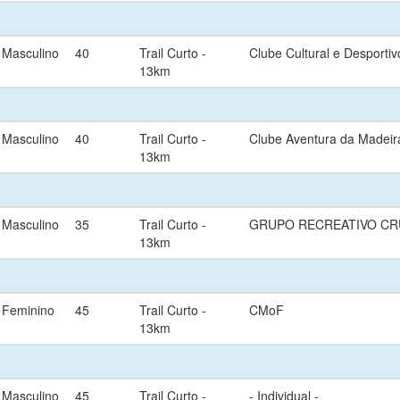
Masculino
40
Trail Curto -
Clube Cultural e Desporti
13km
Masculino
40
Trail Curto -
Clube Aventura da Madeir
13km
Masculino
35
Trail Curto -
GRUPO RECREATIVO CR
13km
Feminino
45
Trail Curto -
CMoF
13km
Masculino
45
Trail Curto -
- Individual -